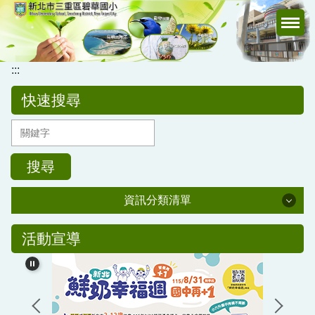
跳
到
主
要
:::
內
容
快速搜尋
區
搜尋
資訊分類清單
公務專區
活動宣導
校務行政
公告訊息