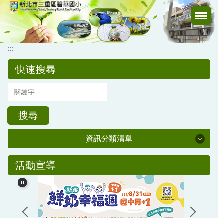
跳
到
主
要
:::
內
容
快速搜尋
區
搜尋
資訊分類清單
公務專區
活動宣導
校務行政
公告訊息