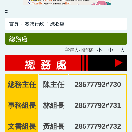
資訊中心
:::
行政與教學網頁
首頁
校務行政
總務處
活動剪影
總務處
字體大小調整
小
中
大
總務主任
陳主任
28577792#730
事務組長
林組長
28577792#731
文書組長
黃組長
28577792#732