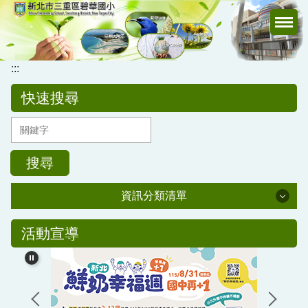
跳
到
主
要
:::
內
容
快速搜尋
區
搜尋
資訊分類清單
公務專區
活動宣導
校務行政
公告訊息