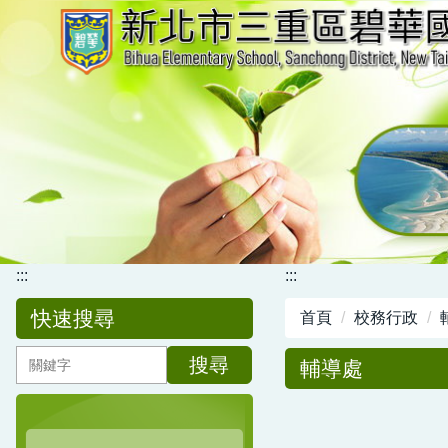
跳
到
主
要
內
容
區
:::
:::
快速搜尋
首頁
校務行政
搜尋
輔導處