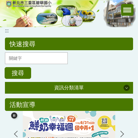
跳
到
主
要
:::
內
容
快速搜尋
區
搜尋
資訊分類清單
公務專區
活動宣導
校務行政
公告訊息