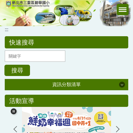
跳
到
主
要
:::
內
容
快速搜尋
區
搜尋
資訊分類清單
公務專區
活動宣導
校務行政
公告訊息