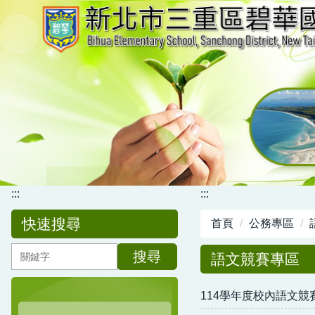
跳
到
主
要
內
容
區
:::
:::
快速搜尋
首頁
公務專區
搜尋
語文競賽專區
114學年度校內語文競