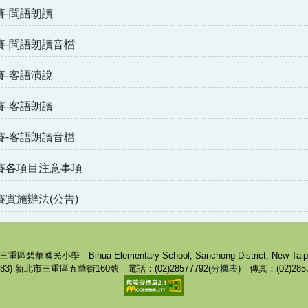
賽-閩語朗讀
賽-閩語朗讀音檔
賽-客語演說
賽-客語朗讀
賽-客語朗讀音檔
競賽各項目注意事項
賽實施辦法(公告)
:::
區碧華國民小學 Bihua Elementary School, Sanchong District, New Taipei
1083) 新北市三重區五華街160號 電話：(02)28577792(
分機表
) 傳真：(02)285