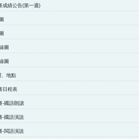
賽成績公告(第一週)
圖
圖
線圖
線圖
間、地點
賽日程表
賽-國語朗讀
賽-國語演說
賽-閩語演說