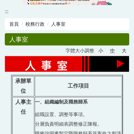
資訊中心
:::
行政與教學網頁
首頁
校務行政
人事室
活動剪影
人事室
字體大小調整
小
中
大
承辦單
工作項目
位
人事主
一、組織編制及職務歸系
任
組職設置、調整等事項。
分層負責明細表調整修正陳報。
職務說明書製定暨職務歸系等案件之擬議