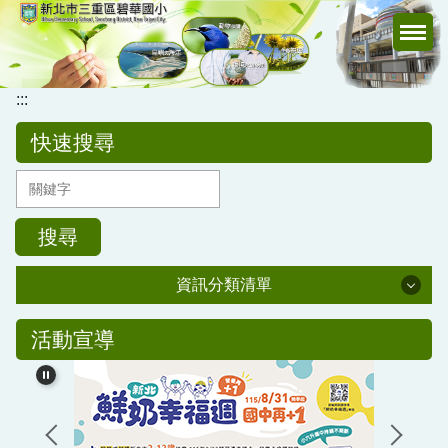
跳
到
主
要
:::
內
容
快速搜尋
區
搜尋
資訊分類清單
公務專區
活動宣導
校務行政
公告訊息