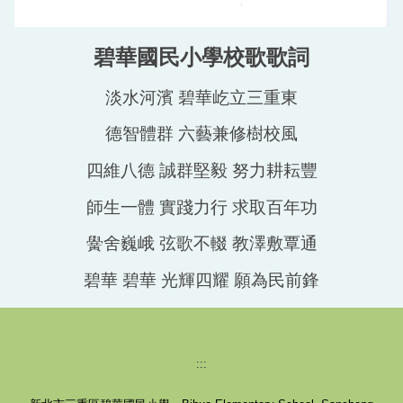
碧華國民小學校歌歌詞
淡水河濱 碧華屹立三重東
德智體群 六藝兼修樹校風
四維八德 誠群堅毅 努力耕耘豐
師生一體 實踐力行 求取百年功
黌舍巍峨 弦歌不輟 教澤敷覃通
碧華 碧華 光輝四耀 願為民前鋒
:::