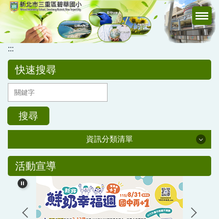
跳
到
主
要
:::
內
容
快速搜尋
區
搜尋
資訊分類清單
公務專區
活動宣導
校務行政
公告訊息