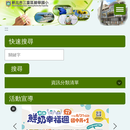
跳
到
主
要
:::
內
容
快速搜尋
區
搜尋
資訊分類清單
公務專區
活動宣導
校務行政
公告訊息