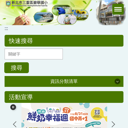
跳
到
主
要
:::
內
容
快速搜尋
區
搜尋
資訊分類清單
公務專區
活動宣導
校務行政
公告訊息