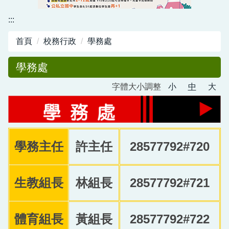
資訊中心
:::
行政與教學網頁
首頁
校務行政
學務處
活動剪影
學務處
字體大小調整
小
中
大
學務主任
許主任
28577792#720
生教組長
林組長
28577792#721
體育組長
黃組長
28577792#722