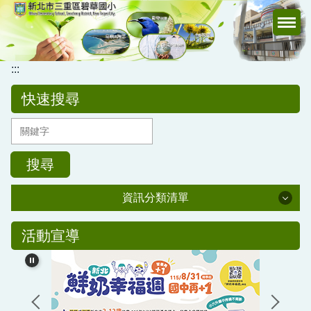
跳
到
主
要
:::
內
容
快速搜尋
區
搜尋
資訊分類清單
公務專區
活動宣導
校務行政
公告訊息