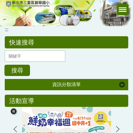
跳
到
主
要
:::
內
容
快速搜尋
區
搜尋
資訊分類清單
公務專區
活動宣導
校務行政
公告訊息