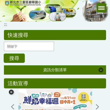
跳
到
主
要
:::
內
容
快速搜尋
區
搜尋
資訊分類清單
公務專區
活動宣導
校務行政
公告訊息