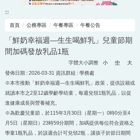
資訊中心
:::
行政與教學網頁
首頁
公務專區
午餐專區
午餐公告
活動剪影
「鮮奶幸福週—生生喝鮮乳」兒童節期
間加碼發放乳品1瓶
字體大小調整
小
中
大
發佈日期 :
2026-03-31
資訊群組 :
學務處
※本市推動「鮮奶幸福週—生生喝鮮乳」政策，提供設籍或
就讀本市之2至12歲學齡學幼童，每週兌領1瓶乳品，以促
進健康成長與營養補充。
※為歡慶兒童節，於115年3月30日（星期一）0時0分至4
月5日（星期日）23時59分期間，加碼提供每位符合資格之
學童1瓶乳品，於該週合計可兌領2瓶，讓孩子於節日期間