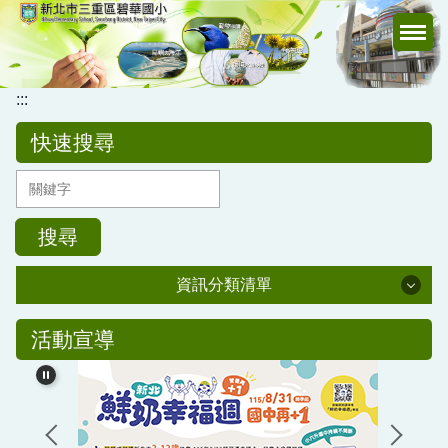
跳
到
主
要
:::
內
容
快速搜尋
區
搜尋
資訊分類清單
公務專區
活動宣導
校務行政
公告訊息