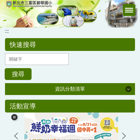
跳
到
主
要
:::
內
容
快速搜尋
區
搜尋
資訊分類清單
公務專區
活動宣導
校務行政
公告訊息