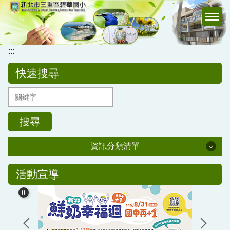
跳
到
主
要
:::
內
容
快速搜尋
區
搜尋
資訊分類清單
公務專區
活動宣導
校務行政
公告訊息