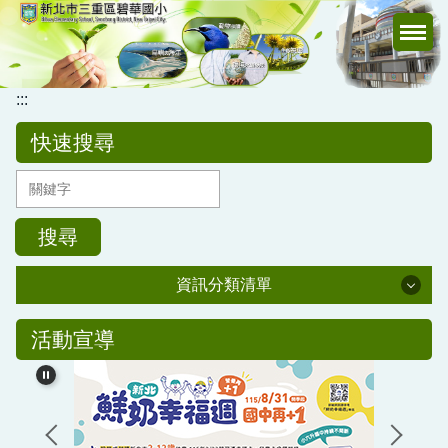
跳
到
主
要
:::
內
容
快速搜尋
區
搜尋
資訊分類清單
公務專區
活動宣導
校務行政
公告訊息